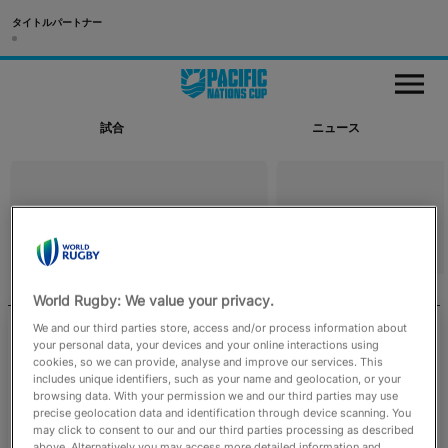
タイトルパートナー
試合
M
e
n
u
試合
ニュース
ニュース
WORLD RUGBY
RUGBYPASS TV
English
World Rugby: We value your privacy.
We and our third parties store, access and/or process information about
2026年8月4日
your personal data, your devices and your online interactions using
cookies, so we can provide, analyse and improve our services. This
8月～10月開催の男子国際試合のエミレー
includes unique identifiers, such as your name and geolocation, or your
ツ・マッチオフィシャル決定
browsing data. With your permission we and our third parties may use
precise geolocation data and identification through device scanning. You
may click to consent to our and our third parties processing as described
ワールドラグビーは、南アフリカとニュージーランド
above. Alternatively you may access more detailed information and