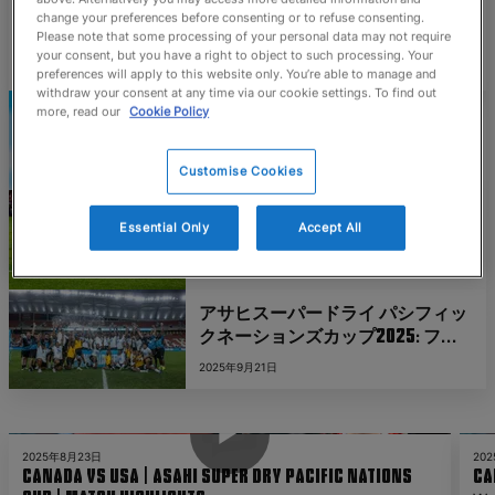
change your preferences before consenting or to refuse consenting.
が対戦するラグビー最大のライバル対決シリーズ、ア
Please note that some processing of your personal data may not require
サヒスーパードライパシフィックネーションズカッ
your consent, but you have a right to object to such processing. Your
preferences will apply to this website only. You’re able to manage and
プ、および8月から10月にかけて開催される男子国際
withdraw your consent at any time via our cookie settings. To find out
試合のエミレーツ・マッチオフィシャルを決定しまし
more, read our
Cookie Policy
パシフィックネーションズカップ
た。
2026の開催日程が決定、アサヒス
ーパードライがタイトルパートナ
2026年7月4日
Customise Cookies
ーに
アサヒスーパードライ パシフィッ
Essential Only
Accept All
クネーションズカップ2025: 最高
のスリルを見せたラグビー
2025年9月22日
アサヒスーパードライ パシフィッ
クネーションズカップ2025: フィ
ジーが壮絶な決勝戦で日本を破り7
2025年9月21日
度目の優勝
2m 43s
2025年8月23日
20
Canada vs USA | Asahi Super Dry Pacific Nations
Ca