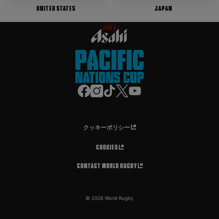
United States
Japan
f
i
t
t
y
a
n
i
w
o
c
s
k
i
u
e
t
t
t
t
b
a
o
t
u
o
g
k
e
b
o
r
r
e
クッキーポリシー
k
a
m
Cookies
Contact World Rugby
© 2026 World Rugby