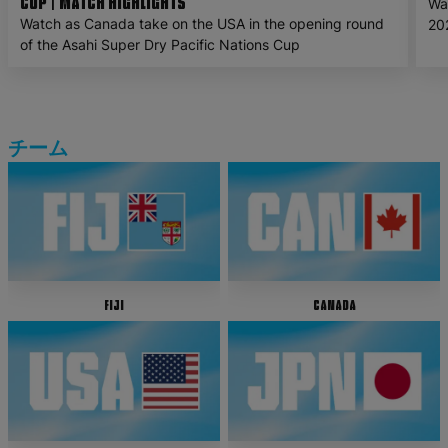
Cup | Match Highlights
Wa
Watch as Canada take on the USA in the opening round
202
of the Asahi Super Dry Pacific Nations Cup
to
チーム
Fiji
Canada